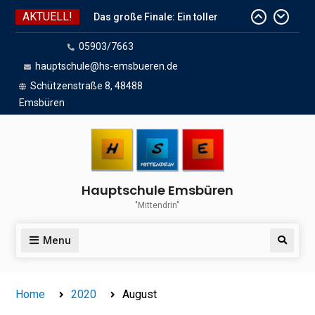
Skip
AKTUELL!
to
Das große Finale: Ein toller
content
05903/7663
Endspurt vor den Sommerferien!
hauptschule@hs-emsbueren.de
Wir sind dabei!
Schützenstraße 8, 48488
Das Team der HSE wünscht
Emsbüren
schöne Sommerferien
Hauptschule Emsbüren
"Mittendrin"
Menu
Search
Home
2020
August