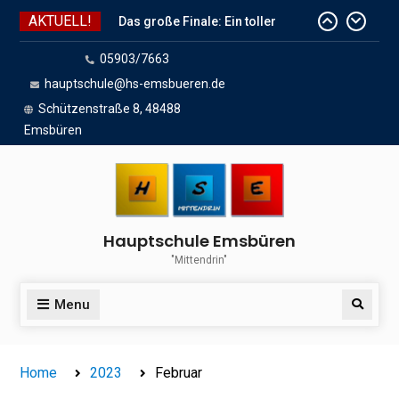
Skip
AKTUELL!
to
content
05903/7663
Das große Finale: Ein toller
Endspurt vor den Sommerferien!
hauptschule@hs-emsbueren.de
Wir sind dabei!
Schützenstraße 8, 48488
Das Team der HSE wünscht
Emsbüren
schöne Sommerferien
Hauptschule Emsbüren
"Mittendrin"
Menu
Search
Home
2023
Februar