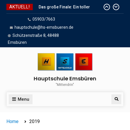
Skip
AKTUELL!
to
Das große Finale: Ein toller
content
05903/7663
Endspurt vor den Sommerferien!
Wir sind dabei!
hauptschule@hs-emsbueren.de
Das Team der HSE wünscht
Schützenstraße 8, 48488
schöne Sommerferien
Emsbüren
Hauptschule Emsbüren
"Mittendrin"
Menu
Search
Home
2019