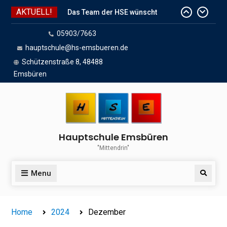
Skip
AKTUELL!
Das Team der HSE wünscht
to
schöne Sommerferien
content
05903/7663
Das große Finale: Ein toller
Endspurt vor den Sommerferien!
hauptschule@hs-emsbueren.de
Wir sind dabei!
Schützenstraße 8, 48488
Emsbüren
Hauptschule Emsbüren
"Mittendrin"
Menu
Search
Home
2024
Dezember