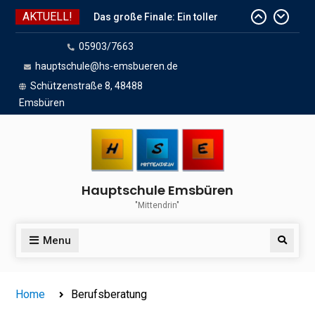
Skip
AKTUELL!
Das große Finale: Ein toller
to
Endspurt vor den Sommerferien!
content
05903/7663
Wir sind dabei!
hauptschule@hs-emsbueren.de
Das Team der HSE wünscht
schöne Sommerferien
Schützenstraße 8, 48488
Emsbüren
Hauptschule Emsbüren
"Mittendrin"
Menu
Search
Home
Berufsberatung