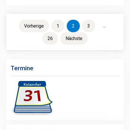
Seitennummerierung
Vorherige
1
2
3
…
der
26
Nächste
Beiträge
Termine