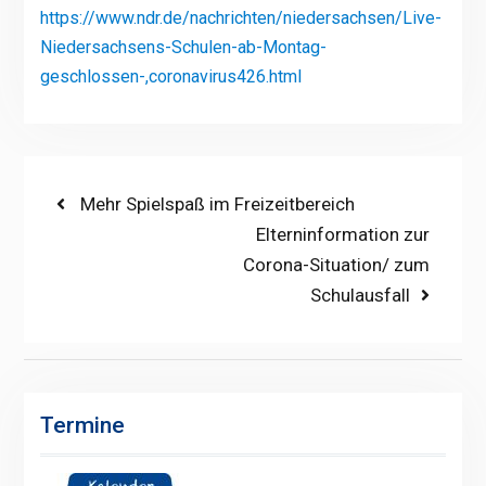
https://www.ndr.de/nachrichten/niedersachsen/Live-
Niedersachsens-Schulen-ab-Montag-
geschlossen-,coronavirus426.html
Beitragsnavigation
Previous
Mehr Spielspaß im Freizeitbereich
post:
Next
Elterninformation zur
post:
Corona-Situation/ zum
Schulausfall
Termine