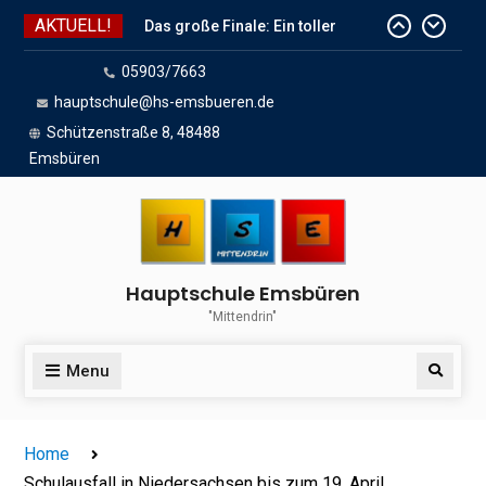
Skip
AKTUELL!
Das große Finale: Ein toller
to
Endspurt vor den Sommerferien!
content
05903/7663
Wir sind dabei!
hauptschule@hs-emsbueren.de
Das Team der HSE wünscht
Schützenstraße 8, 48488
schöne Sommerferien
Emsbüren
Hauptschule Emsbüren
"Mittendrin"
Menu
Search
Home
Schulausfall in Niedersachsen bis zum 19. April