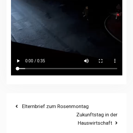
Beitragsnavigation
Previous
Elternbrief zum Rosenmontag
post:
Next
Zukunftstag in der
post:
Hauswirtschaft