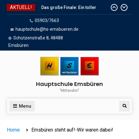
Skip
AKTUELL!
to
content
05903/7663
Das große Finale: Ein toller
Endspurt vor den Sommerferien!
hauptschule@hs-emsbueren.de
Wir sind dabei!
Schützenstraße 8, 48488
Das Team der HSE wünscht
Emsbüren
schöne Sommerferien
Hauptschule Emsbüren
"Mittendrin"
Menu
Search
Home
Emsbüren steht auf!-Wir waren dabei!