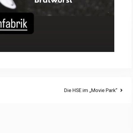
Next
Die HSE im „Movie Park“
post: