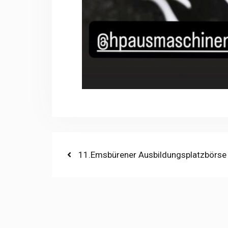
Beitragsnavigation
Previous
11.Emsbürener Ausbildungsplatzbörse
post: