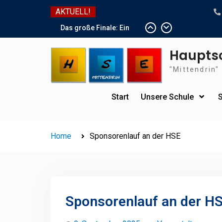
Skip
AKTUELL!
to
content
Das große Finale: Ein
toller Endspurt vor den
Haupts
Sommerferien!
"Mittendrin"
Wir sind dabei!
Das Team der HSE
wünscht schöne
Start
Unsere Schule
Sommerferien
Home
Sponsorenlauf an der HSE
Sponsorenlauf an der H