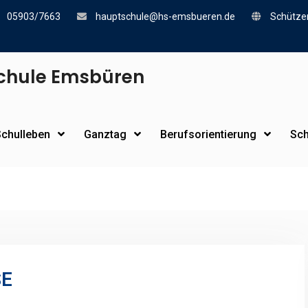
05903/7663
hauptschule@hs-emsbueren.de
Schützen
chule Emsbüren
Schulleben
Ganztag
Berufsorientierung
Sch
SE